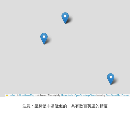
Leaflet
|
©
OpenStreetMap
contributors, Tiles style by
Humanitarian OpenStreetMap Team
hosted by
OpenStreetMap France
注意：坐标是非常近似的，具有数百英里的精度