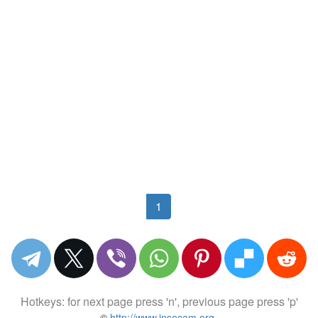
1
Hotkeys: for next page press 'n', previous page press 'p'
©
http://www.insecam.org