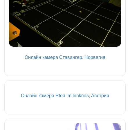
Онлайн камера Ставангер, Норвегия
Онлайн камера Ried im Innkreis, Австрия