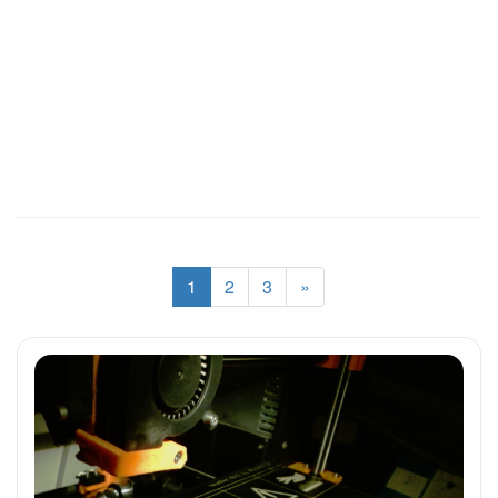
1
2
3
»